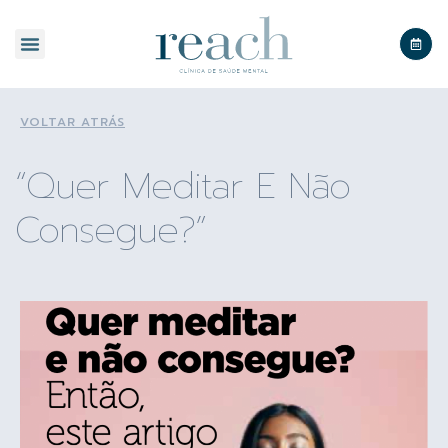
SOBRE A REACH
VOLTAR ATRÁS
“Quer Meditar E Não
Consegue?”