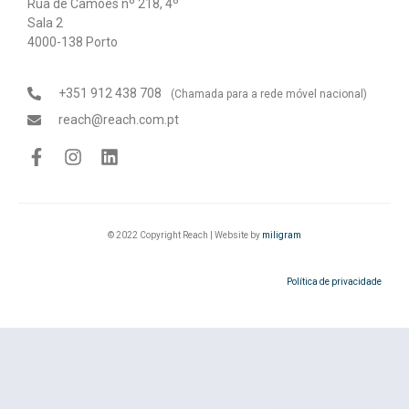
Rua de Camões nº 218, 4º
Sala 2
4000-138 Porto
+351 912 438 708
(Chamada para a rede móvel nacional)
reach@reach.com.pt
© 2022 Copyright Reach | Website by
miligram
Política de privacidade