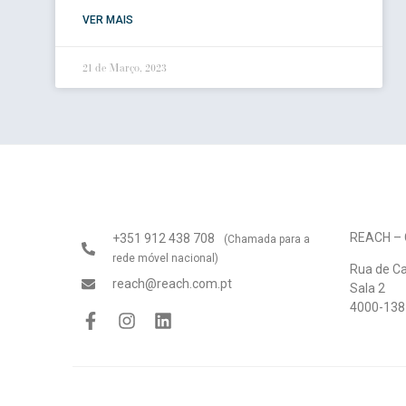
VER MAIS
21 de Março, 2023
REACH – C
+351 912 438 708
(Chamada para a
rede móvel nacional)
Rua de C
reach@reach.com.pt
Sala 2
4000-138