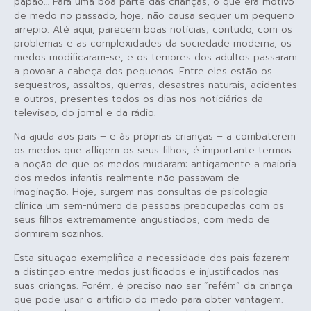
papão… Para uma boa parte das crianças, o que era motivo
de medo no passado, hoje, não causa sequer um pequeno
arrepio. Até aqui, parecem boas notícias; contudo, com os
problemas e as complexidades da sociedade moderna, os
medos modificaram-se, e os temores dos adultos passaram
a povoar a cabeça dos pequenos. Entre eles estão os
sequestros, assaltos, guerras, desastres naturais, acidentes
e outros, presentes todos os dias nos noticiários da
televisão, do jornal e da rádio.
Na ajuda aos pais – e às próprias crianças – a combaterem
os medos que afligem os seus filhos, é importante termos
a noção de que os medos mudaram: antigamente a maioria
dos medos infantis realmente não passavam de
imaginação. Hoje, surgem nas consultas de psicologia
clínica um sem-número de pessoas preocupadas com os
seus filhos extremamente angustiados, com medo de
dormirem sozinhos.
Esta situação exemplifica a necessidade dos pais fazerem
a distinção entre medos justificados e injustificados nas
suas crianças. Porém, é preciso não ser “refém” da criança
que pode usar o artifício do medo para obter vantagem.