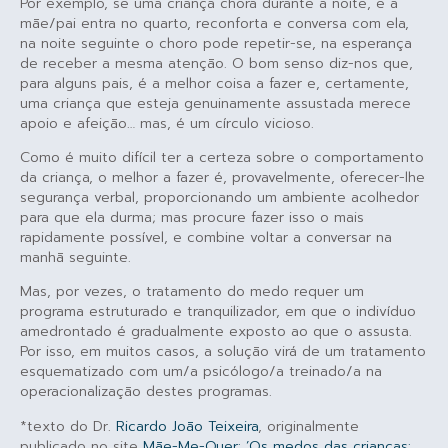
Por exemplo, se uma criança chora durante a noite, e a
mãe/pai entra no quarto, reconforta e conversa com ela,
na noite seguinte o choro pode repetir-se, na esperança
de receber a mesma atenção. O bom senso diz-nos que,
para alguns pais, é a melhor coisa a fazer e, certamente,
uma criança que esteja genuinamente assustada merece
apoio e afeição… mas, é um círculo vicioso.
Como é muito difícil ter a certeza sobre o comportamento
da criança, o melhor a fazer é, provavelmente, oferecer-lhe
segurança verbal, proporcionando um ambiente acolhedor
para que ela durma; mas procure fazer isso o mais
rapidamente possível, e combine voltar a conversar na
manhã seguinte.
Mas, por vezes, o tratamento do medo requer um
programa estruturado e tranquilizador, em que o indivíduo
amedrontado é gradualmente exposto ao que o assusta.
Por isso, em muitos casos, a solução virá de um tratamento
esquematizado com um/a psicólogo/a treinado/a na
operacionalização destes programas.
*texto do Dr.
Ricardo João Teixeira
, originalmente
publicado no site
Mãe-Me-Quer: ​’Os medos das crianças: